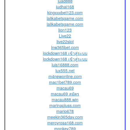
juad888
judhai168
kingxxxbet123.com
lalikabetsgame.com
lalikabetsgame.com
lion123
Live22
live22slot
lnw365bet.com
lockdown168 เข้าสู่ระบบ
lockdown168 เข้าสู่ระบบ
luis16888.com
lux555.net
m4newonline.com
mac1bet789.com
macau69
macau69 สมัคร
macau888.win
marinapluss.com
mario678
meekin365day.com
mercyrosa168.com
monkey789