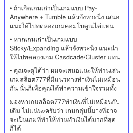
• ถ้าเกิดเกมเก่าเป็นเกมแบบ Pay-
Anywhere + Tumble แล้วจังหวะนิ่ง เสนอ
แนะให้ไปทดลองเกมคอมโบคูณไต่แทน
• หากเกมเก่าเป็นเกมแบบ
Sticky/Expanding แล้วจังหวะนิ่ง แนะนำ
ให้ไปทดลองเกม Casdcade/Cluster แทน
• คุณจะดูได้ว่า ผมจะเสนอแนะให้ท่านเล่น
เกมสล็อต777ที่มีแนวทางทำเงินไม่เหมือน
กัน นั่นก็เพื่อคุณได้ทำความเข้าใจรวมทั้ง
มองหาเกมสล็อต777ทำเงินที่ไม่เหมือนกับ
เดิม ไม่แน่นะครับว่า เกมกลุ่มนี้บางทีอาจ
จะเป็นเกมที่ทำให้ท่านทำเงินได้มากที่สุด
ก็ได้