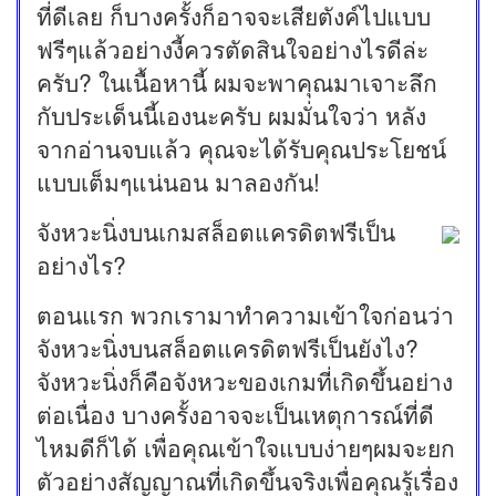
ที่ดีเลย ก็บางครั้งก็อาจจะเสียตังค์ไปแบบ
ฟรีๆแล้วอย่างงี้ควรตัดสินใจอย่างไรดีล่ะ
ครับ? ในเนื้อหานี้ ผมจะพาคุณมาเจาะลึก
กับประเด็นนี้เองนะครับ ผมมั่นใจว่า หลัง
จากอ่านจบแล้ว คุณจะได้รับคุณประโยชน์
แบบเต็มๆแน่นอน มาลองกัน!
จังหวะนิ่งบนเกมสล็อตแครดิตฟรีเป็น
อย่างไร?
ตอนแรก พวกเรามาทำความเข้าใจก่อนว่า
จังหวะนิ่งบนสล็อตแครดิตฟรีเป็นยังไง?
จังหวะนิ่งก็คือจังหวะของเกมที่เกิดขึ้นอย่าง
ต่อเนื่อง บางครั้งอาจจะเป็นเหตุการณ์ที่ดี
ไหมดีก็ได้ เพื่อคุณเข้าใจแบบง่ายๆผมจะยก
ตัวอย่างสัญญาณที่เกิดขึ้นจริงเพื่อคุณรู้เรื่อง