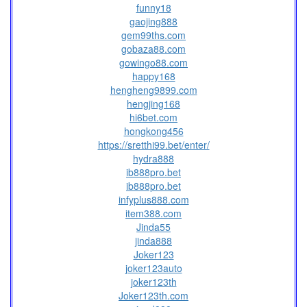
funny18
gaojing888
gem99ths.com
gobaza88.com
gowingo88.com
happy168
hengheng9899.com
hengjing168
hi6bet.com
hongkong456
https://sretthi99.bet/enter/
hydra888
ib888pro.bet
ib888pro.bet
infyplus888.com
item388.com
Jinda55
jinda888
Joker123
joker123auto
joker123th
Joker123th.com