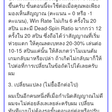
ขึ้นครับ ขั้นตอนนี้จะใช้ต่อเมื่อคุณพอเพียง
มองเห็นสัญญาณ (คะแนน = 0 หรือ -1
คะแนน), Win Rate ไม่เกิน 6 ครั้งใน 20
สปิน และมี Dead-Spin Ratio มากกว่า 12
ครั้งใน 20 สปิน ซึ่งถือได้ว่าสัญญาณที่เริ่ม
ห่วยแตก ให้คุณลดเบทลง 20-30% เล่นต่อ
10-15 สปินแค่นั้น ให้สังเกตว่าโมเมนตัม
เกมกลับมาหรือเปล่า ถ้าเกิดไม่กลับมาก็ให้
ไปต่อที่การเปลี่ยนในข้อถัดไปได้เลยครับ
ผม
3. เปลี่ยนแปลง (ไม่ยื้ออีกต่อไป)
ผมเป็นอีกคนหนึ่งที่เมื่อกำเนิดสัญญาณไม่ดี
ผมจะไม่ค่อยลังเลเลยล่ะครับผม เปลี่ยน
ทันทีแบบไม่ต้องรอขั้นตอนอยู่ต่อหรือปรับ