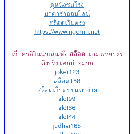
ดูหนังชนโรง
บาคาร่าออนไลน์
สล็อตเว็บตรง
https://www.ngernn.net
เว็บคาสิโนน่าเล่น ทั้ง
สล็อต
และ
บาคาร่า
ตึงจริงแตกบ่อยมาก
joker123
สล็อต168
สล็อตเว็บตรง แตกง่าย
slot99
slot66
slot44
judhai168