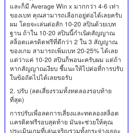
และก็มี Average Win x มากกว่า 4-6 เท่า
ของเบท คุณสามารถเลือกอยู่ต่อได้เลยครับ
ผม โดยจะเล่นต่อสัก 10-20 สปินด้วยเบท
ฐาน ถ้าใน 10-20 สปินนี้กำเนิดสัญญาณ
สล็อตเเครดิตฟรีที่ดีกว่า 2 ใน 3 สัญญาณ
ของเกม สามารถเพิ่มเบท 20-25% ได้เลย
แต่ว่าแค่ 10-20 สปินก็พอนะครับผม แต่ถ้า
หากสัญญาณเงียบ ชี้แนะให้ไปต่อที่การปรับ
ในข้อถัดไปได้เลยขอรับ
2. ปรับ (ลดเสี่ยงรวมทั้งทดลองรอบท้าย
ที่สุด)
การปรับเพื่อลดการเสี่ยงและทดลองสล็อต
เเครดิตฟรีรอบสุดท้าย มันจะช่วยให้คุณ
ประเมินเกมที่เล่นเจริญรวมทั้งกระจ่างเยอะ