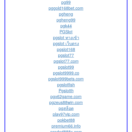
pg99
pggold168bet.com
pgheng
pgheng99
pgk44
PGSlot
pgslot ทางเข้า
pgslot เว็บตรง
pgslot168
pgslot77
pgslot77.com
pgslot99
pgslot9999.co
pgslot999bets.com
pgslotfish
Pgslotth
pgx62game.com
pgzeus88win.com
pgสล็อต
play97vip.com
pokbet88
premium66.info
proded888x.com