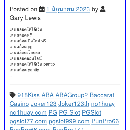
Posted on
1 มิถุนายน 2023
by
Gary Lewis
เล่นสล็อตให้ได้เงิน
เล่นสล็อตฟรี
เล่นสล็อต มือใหม่ ฟรี
เล่นสล็อต pg
เล่นสล็อตเว็บตรง
เล่นสล็อตออนไลน์
เล่นสล็อตให้ได้เงิน pantip
เล่นสล็อต pantip
…
918Kiss
ABA
ABAGroup2
Baccarat
Casino
Joker123
Joker123th
no1huay
no1huay.com
PG
PG Slot
PGSlot
pgslot77.com
pgslot999.com
PunPro66
PunPro66.com
PunPro777