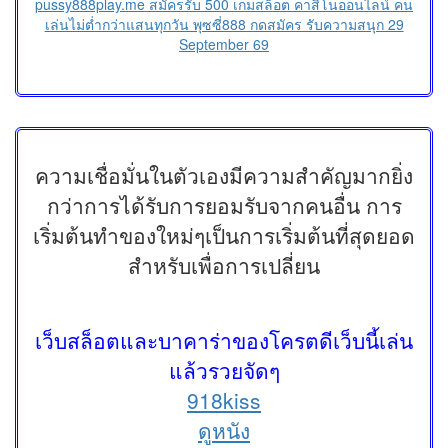
pussy888play.me สมัครรับ 500 เกมสล็อต คาสิโนออนไลน์ คน
เล่นไม่ต่ำกว่าแสนทุกวัน พุซซี่888 กดสมัคร รับความสนุก 29
September 69
ความเชื่อมั่นในตัวเองมีความสำคัญมากยิ่ง
กว่าการได้รับการยอมรับจากคนอื่น การ
เริ่มต้นทำของใหม่ๆเป็นการเริ่มต้นที่สุดยอด
สำหรับเพื่อการเปลี่ยน
เว็บสล็อตและบาคาร่าของโครตดีเว็บนี้เล่น
แล้วรวยจัดๆ
918kiss
ดูหนัง