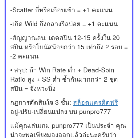
-Scatter ถี่หรือเกือบเข้า = +1 คะแนน
-เกิด Wild กึ่งกลางรีลบ่อย = +1 คะแนน
-สัญญาณลบ: เดดสปิน 12-15 ครั้งใน 20
สปิน หรือโบนัสน้อยกว่า 15 เท่าถึง 2 รอบ =
-2 คะแนน
• สรุป: ถ้า Win Rate ต่ำ + Dead-Spin
Ratio สูง + SS ต่ำ ซ้ำกันมากกว่า 2 ชุด
สปิน = จังหวะนิ่ง
กฎการตัดสินใจ 3 ชั้น:
สล็อตเเครดิตฟรี
อยู่-ปรับ-เปลี่ยนแปลง บน punpro777
แม้คุณเล่นเกม punpro777 เป็นประจำ คุณ
น่าจะพอเพียงมองออกแล้วล่ะนะครับว่า