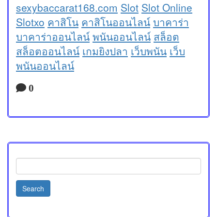
sexybaccarat168.com
Slot
Slot Online
Slotxo
คาสิโน
คาสิโนออนไลน์
บาคาร่า
บาคาร่าออนไลน์
พนันออนไลน์
สล็อต
สล็อตออนไลน์
เกมยิงปลา
เว็บพนัน
เว็บ
พนันออนไลน์
0
Search
for: