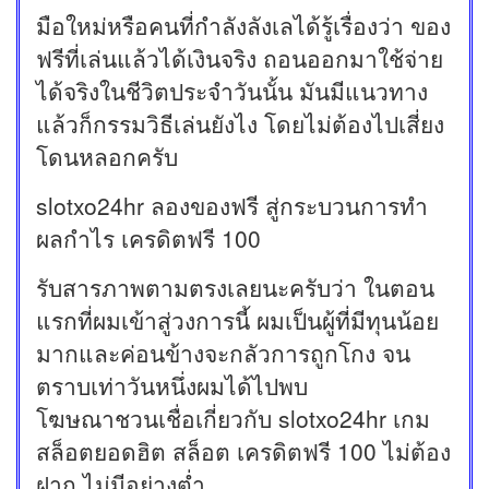
มือใหม่หรือคนที่กำลังลังเลได้รู้เรื่องว่า ของ
ฟรีที่เล่นแล้วได้เงินจริง ถอนออกมาใช้จ่าย
ได้จริงในชีวิตประจำวันนั้น มันมีแนวทาง
แล้วก็กรรมวิธีเล่นยังไง โดยไม่ต้องไปเสี่ยง
โดนหลอกครับ
slotxo24hr ลองของฟรี สู่กระบวนการทำ
ผลกำไร เครดิตฟรี 100
รับสารภาพตามตรงเลยนะครับว่า ในตอน
แรกที่ผมเข้าสู่วงการนี้ ผมเป็นผู้ที่มีทุนน้อย
มากและค่อนข้างจะกลัวการถูกโกง จน
ตราบเท่าวันหนึ่งผมได้ไปพบ
โฆษณาชวนเชื่อเกี่ยวกับ slotxo24hr เกม
สล็อตยอดฮิต สล็อต เครดิตฟรี 100 ไม่ต้อง
ฝาก ไม่มีอย่างต่ำ