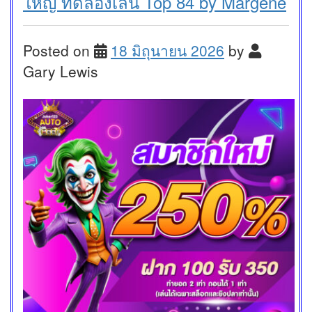
ใหญ่ ทดลองเล่น Top 84 by Margene
Posted on
18 มิถุนายน 2026
by
Gary Lewis