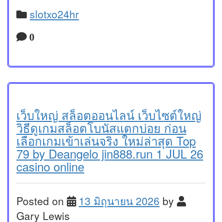
slotxo24hr
0
เว็บใหญ่ สล็อตออนไลน์ เว็บไซต์ใหญ่
วิธีดูเกมสล็อตโบนัสแตกบ่อย ก่อน
เลือกเกมเข้าเล่นจริง ใหม่ล่าสุด Top
79 by Deangelo jin888.run 1 JUL 26
casino online
Posted on
13 มิถุนายน 2026
by
Gary Lewis