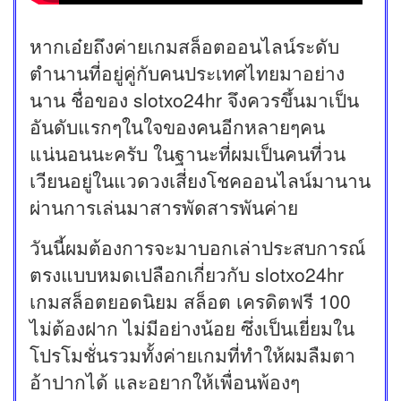
หากเอ๋ยถึงค่ายเกมสล็อตออนไลน์ระดับ
ตำนานที่อยู่คู่กับคนประเทศไทยมาอย่าง
นาน ชื่อของ slotxo24hr จึงควรขึ้นมาเป็น
อันดับแรกๆในใจของคนอีกหลายๆคน
แน่นอนนะครับ ในฐานะที่ผมเป็นคนที่วน
เวียนอยู่ในแวดวงเสี่ยงโชคออนไลน์มานาน
ผ่านการเล่นมาสารพัดสารพันค่าย
วันนี้ผมต้องการจะมาบอกเล่าประสบการณ์
ตรงแบบหมดเปลือกเกี่ยวกับ slotxo24hr
เกมสล็อตยอดนิยม สล็อต เครดิตฟรี 100
ไม่ต้องฝาก ไม่มีอย่างน้อย ซึ่งเป็นเยี่ยมใน
โปรโมชั่นรวมทั้งค่ายเกมที่ทำให้ผมลืมตา
อ้าปากได้ และอยากให้เพื่อนพ้องๆ