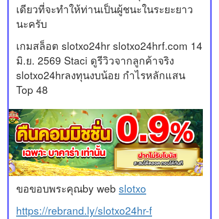
เดียวที่จะทำให้ท่านเป็นผู้ชนะในระยะยาว
นะครับ
เกมสล็อต slotxo24hr slotxo24hrf.com 14
มิ.ย. 2569 Staci ดูรีวิวจากลูกค้าจริง
slotxo24hrลงทุนงบน้อย กำไรหลักแสน
Top 48
ขอขอบพระคุณby web
slotxo
https://rebrand.ly/slotxo24hr-f