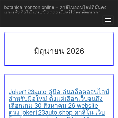
Skip
botanica monzon online – คาสิโนออนไลน์ที่มั่นคง
to
และเชื่อถือได้ เล่นสล็อตออนไลน์ได้ทุกที่ทุกเวลา
content
T
o
g
g
l
e
มิถุนายน 2026
n
a
v
i
g
a
t
i
Joker123auto คู่มือเล่นสล็อตออนไลน์
o
สำหรับมือใหม่ ตั้งแต่เลือกเว็บจนถึง
n
เลือกเกม 30 สิงหาคม 26 website
ตรง joker123auto.shop คาสิโน เว็บ