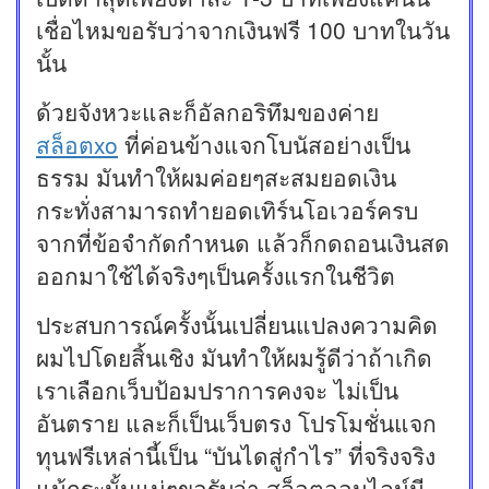
เชื่อไหมขอรับว่าจากเงินฟรี 100 บาทในวัน
นั้น
ด้วยจังหวะและก็อัลกอริทึมของค่าย
สล็อตxo
ที่ค่อนข้างแจกโบนัสอย่างเป็น
ธรรม มันทำให้ผมค่อยๆสะสมยอดเงิน
กระทั่งสามารถทำยอดเทิร์นโอเวอร์ครบ
จากที่ข้อจำกัดกำหนด แล้วก็กดถอนเงินสด
ออกมาใช้ได้จริงๆเป็นครั้งแรกในชีวิต
ประสบการณ์ครั้งนั้นเปลี่ยนแปลงความคิด
ผมไปโดยสิ้นเชิง มันทำให้ผมรู้ดีว่าถ้าเกิด
เราเลือกเว็บป้อมปราการคงจะ ไม่เป็น
อันตราย และก็เป็นเว็บตรง โปรโมชั่นแจก
ทุนฟรีเหล่านี้เป็น “บันไดสู่กำไร” ที่จริงจริง
แม้กระนั้นแน่ๆขอรับว่า สล็อตออนไลน์มี