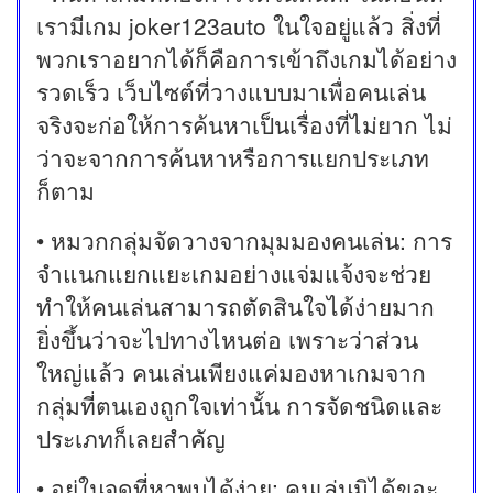
เรามีเกม joker123auto ในใจอยู่แล้ว สิ่งที่
พวกเราอยากได้ก็คือการเข้าถึงเกมได้อย่าง
รวดเร็ว เว็บไซต์ที่วางแบบมาเพื่อคนเล่น
จริงจะก่อให้การค้นหาเป็นเรื่องที่ไม่ยาก ไม่
ว่าจะจากการค้นหาหรือการแยกประเภท
ก็ตาม
• หมวกกลุ่มจัดวางจากมุมมองคนเล่น: การ
จำแนกแยกแยะเกมอย่างแจ่มแจ้งจะช่วย
ทำให้คนเล่นสามารถตัดสินใจได้ง่ายมาก
ยิ่งขึ้นว่าจะไปทางไหนต่อ เพราะว่าส่วน
ใหญ่แล้ว คนเล่นเพียงแค่มองหาเกมจาก
กลุ่มที่ตนเองถูกใจเท่านั้น การจัดชนิดและ
ประเภทก็เลยสำคัญ
• อยู่ในจุดที่หาพบได้ง่าย: คนเล่นมิได้ขอะ