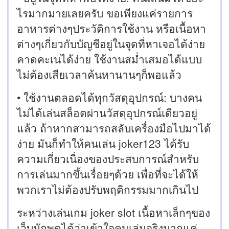
ไรมากมายเลยครับ ขอเพียงแค่รายการ
อาหารต่างๆประวัติการใช้งาน หรือเนื้อหา
ต่างๆเกี่ยวกับบัญชีอยู่ในจุดที่หาเจอได้ง่าย
คาดคะเนได้ง่าย ใช้งานสม่ำเสมอได้แบบ
ไม่ต้องเสียเวลาค้นหานานๆก็พอแล้ว
• ใช้งานตลอดได้ทุกวัสดุอุปกรณ์: บางคน
ไม่ได้เล่นสล็อตผ่านวัสดุอุปกรณ์เดียวอยู่
แล้ว ถ้าหากสามารถสลับเครื่องมือไปมาได้
ง่าย มันก็ทำให้คนเล่น joker123 ได้รับ
ความเกี่ยวเนื่องของประสบการณ์สำหรับ
การเล่นมากขึ้นเรื่อยๆด้วย เพื่อที่จะได้ให้
พวกเราไม่ต้องปรับพฤติกรรมมากเกินไป
ระหว่างเล่นเกม joker slot เนื้อหาเล็กๆของ
เว็บมักพูดได้ว่าเข้าใจคนเล่นจริงมากแค่