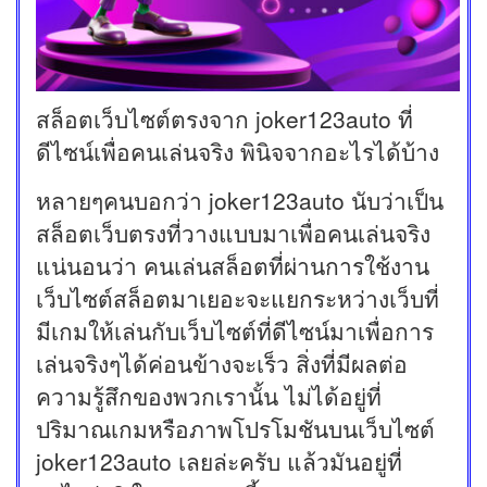
สล็อตเว็บไซต์ตรงจาก joker123auto ที่
ดีไซน์เพื่อคนเล่นจริง พินิจจากอะไรได้บ้าง
หลายๆคนบอกว่า joker123auto นับว่าเป็น
สล็อตเว็บตรงที่วางแบบมาเพื่อคนเล่นจริง
แน่นอนว่า คนเล่นสล็อตที่ผ่านการใช้งาน
เว็บไซต์สล็อตมาเยอะจะแยกระหว่างเว็บที่
มีเกมให้เล่นกับเว็บไซต์ที่ดีไซน์มาเพื่อการ
เล่นจริงๆได้ค่อนข้างจะเร็ว สิ่งที่มีผลต่อ
ความรู้สึกของพวกเรานั้น ไม่ได้อยู่ที่
ปริมาณเกมหรือภาพโปรโมชันบนเว็บไซต์
joker123auto เลยล่ะครับ แล้วมันอยู่ที่