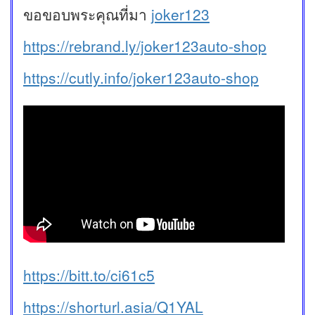
ขอขอบพระคุณที่มา
joker123
https://rebrand.ly/joker123auto-shop
https://cutly.info/joker123auto-shop
https://bitt.to/ci61c5
https://shorturl.asia/Q1YAL