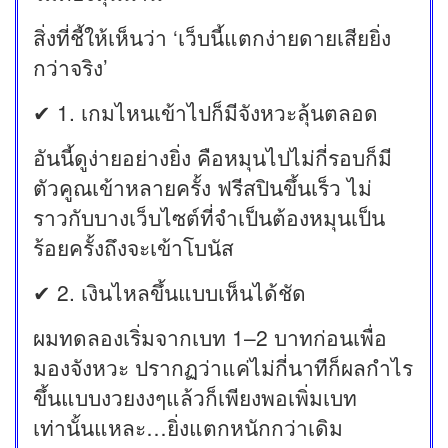
สิ่งที่ชี้ให้เห็นว่า ‘เว็บนี้แตกง่ายดายเสียยิ่ง
กว่าจริง’
✔ 1. เกมไหนเข้าไปก็มีจังหวะลุ้นตลอด
อันนี้ดูง่ายอย่างยิ่ง คือหมุนไปไม่กี่รอบก็มี
ตัวคูณเข้าหลายครั้ง ฟรีสปินขึ้นเร็ว ไม่
ราวกับบางเว็บไซต์ที่จำเป็นต้องหมุนเป็น
ร้อยครั้งถึงจะเข้าโบนัส
✔ 2. เงินไหลขึ้นแบบเห็นได้ชัด
ผมทดลองเริ่มจากเบท 1–2 บาทก่อนเพื่อ
มองจังหวะ ปรากฏว่าแค่ไม่กี่นาทีก็ผลกำไร
ขึ้นแบบงวยงงๆแล้วก็เพียงพอเพิ่มเบท
เท่านั้นแหละ…ยิ่งแตกหนักกว่าเดิม