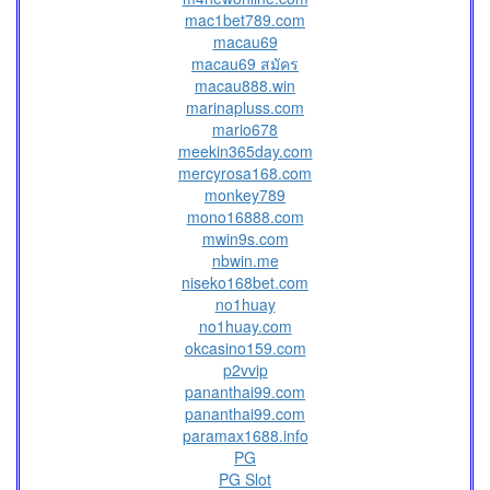
mac1bet789.com
macau69
macau69 สมัคร
macau888.win
marinapluss.com
mario678
meekin365day.com
mercyrosa168.com
monkey789
mono16888.com
mwin9s.com
nbwin.me
niseko168bet.com
no1huay
no1huay.com
okcasino159.com
p2vvip
pananthai99.com
pananthai99.com
paramax1688.info
PG
PG Slot