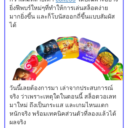
ยิ่งฟีพบร์ใหม่ๆที่ทำให้การเล่นสล็อตง่าย
มากยิ่งขึ้น และก็โบนัสออกถี่ขึ้นแบบสัมผัส
ได้
วันนี้เลยต้องการมา เล่าจากประสบการณ์
จริง ว่าเพราะเหตุใดในตอนนี้ สล็อตวอเลท
มาใหม่ ถึงเป็นกระแส และเกมไหนแตก
หนักจริง พร้อมเทคนิคส่วนตัวที่ลองแล้วได้
ผลจริง