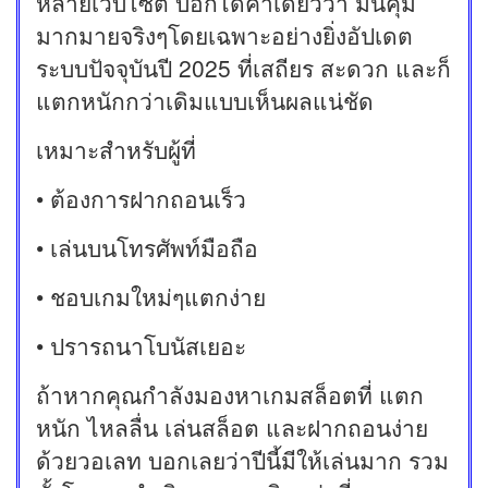
หลายเว็บไซต์ บอกได้คำเดียวว่า มันคุ้ม
มากมายจริงๆโดยเฉพาะอย่างยิ่งอัปเดต
ระบบปัจจุบันปี 2025 ที่เสถียร สะดวก และก็
แตกหนักกว่าเดิมแบบเห็นผลแน่ชัด
เหมาะสำหรับผู้ที่
• ต้องการฝากถอนเร็ว
• เล่นบนโทรศัพท์มือถือ
• ชอบเกมใหม่ๆแตกง่าย
• ปรารถนาโบนัสเยอะ
ถ้าหากคุณกำลังมองหาเกมสล็อตที่ แตก
หนัก ไหลลื่น เล่นสล็อต และฝากถอนง่าย
ด้วยวอเลท บอกเลยว่าปีนี้มีให้เล่นมาก รวม