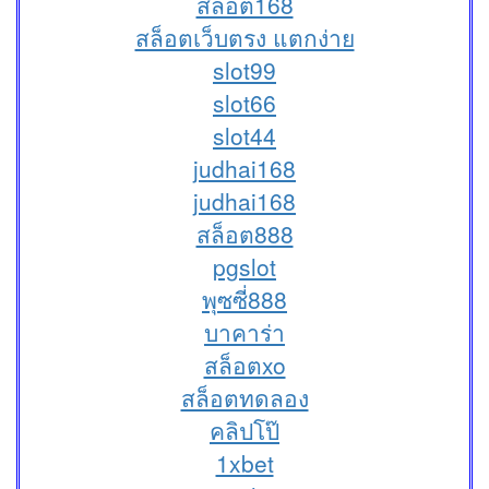
สล็อต168
สล็อตเว็บตรง แตกง่าย
slot99
slot66
slot44
judhai168
judhai168
สล็อต888
pgslot
พุซซี่888
บาคาร่า
สล็อตxo
สล็อตทดลอง
คลิปโป๊
1xbet