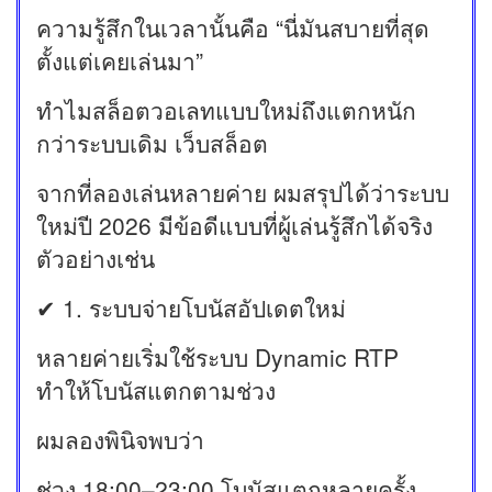
ความรู้สึกในเวลานั้นคือ “นี่มันสบายที่สุด
ตั้งแต่เคยเล่นมา”
ทำไมสล็อตวอเลทแบบใหม่ถึงแตกหนัก
กว่าระบบเดิม เว็บสล็อต
จากที่ลองเล่นหลายค่าย ผมสรุปได้ว่าระบบ
ใหม่ปี 2026 มีข้อดีแบบที่ผู้เล่นรู้สึกได้จริง
ตัวอย่างเช่น
✔ 1. ระบบจ่ายโบนัสอัปเดตใหม่
หลายค่ายเริ่มใช้ระบบ Dynamic RTP
ทำให้โบนัสแตกตามช่วง
ผมลองพินิจพบว่า
ช่วง 18:00–23:00 โบนัสแตกหลายครั้ง