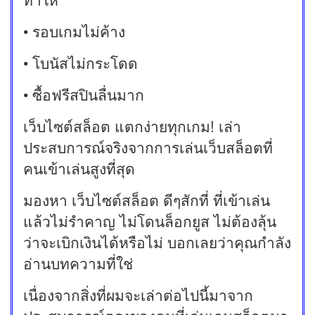
• รอบเกมไม่ค้าง
• โบนัสไม่กระโดด
• ซื้อฟรีสปินลื่นมาก
เว็บไซต์สล็อต แตกง่ายทุกเกม! เล่า
ประสบการณ์จริงจากการเล่นเว็บสล็อตที่
คนเข้าเล่นสูงที่สุด
มองหา เว็บไซต์สล็อต ดีๆสักที่ ที่เข้าเล่น
แล้วไม่รำคาญ ไม่โดนล็อกยูส ไม่ต้องลุ้น
ว่าจะเบิกเงินได้หรือไม่ บอกเลยว่าคุณกำลัง
อ่านบทความที่ใช่
เนื่องจากสิ่งที่ผมจะเล่าต่อไปนี้มาจาก