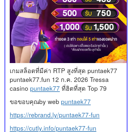
เกมสล็อตที่มีค่า RTP สูงที่สุด puntaek77
puntaek77.fun 12 ก.ค. 2026 Tressa
casino
puntaek77
ที่ฮิตที่สุด Top 79
ขอขอบคุณby web
puntaek77
https://rebrand.ly/puntaek77-fun
https://cutly.info/puntaek77-fun