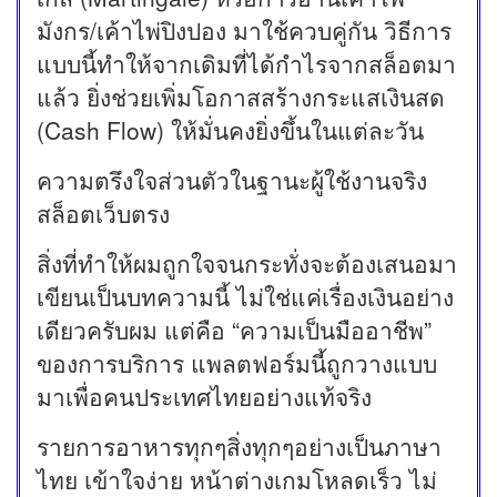
มังกร/เค้าไพ่ปิงปอง มาใช้ควบคู่กัน วิธีการ
แบบนี้ทำให้จากเดิมที่ได้กำไรจากสล็อตมา
แล้ว ยิ่งช่วยเพิ่มโอกาสสร้างกระแสเงินสด
(Cash Flow) ให้มั่นคงยิ่งขึ้นในแต่ละวัน
ความตรึงใจส่วนตัวในฐานะผู้ใช้งานจริง
สล็อตเว็บตรง
สิ่งที่ทำให้ผมถูกใจจนกระทั่งจะต้องเสนอมา
เขียนเป็นบทความนี้ ไม่ใช่แค่เรื่องเงินอย่าง
เดียวครับผม แต่คือ “ความเป็นมืออาชีพ”
ของการบริการ แพลตฟอร์มนี้ถูกวางแบบ
มาเพื่อคนประเทศไทยอย่างแท้จริง
รายการอาหารทุกๆสิ่งทุกๆอย่างเป็นภาษา
ไทย เข้าใจง่าย หน้าต่างเกมโหลดเร็ว ไม่