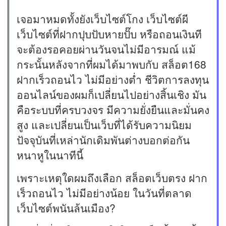
เจอมาหมดทั้งยังเว็บไซต์โกง เว็บไซต์ผี
เว็บไซต์ที่ฝากปุบปับหายปั๊บ หรือถอนเงินที
จะต้องรอคอยผ่านวันจนไม่มีอารมณ์ แม้
กระนั้นหลังจากที่ผมได้มาพบกับ สล็อต168
ฝากเร็วถอนไว ไม่มีอย่างต่ำ ชีวิตการลงทุน
ออนไลน์ของผมก็เปลี่ยนไปอย่างสิ้นเชิง มัน
คือระบบที่ครบวงจร มีความยั่งยืนและมั่นคง
สูง และเปลี่ยนเป็นเว็บที่ได้รับความนิยม
ปัจจุบันที่เหล่านักเดิมพันต่างบอกต่อกัน
หนาหูในนาทีนี้
เพราะเหตุใดผมถึงเลือก สล็อตเว็บตรง ฝาก
เร็วถอนไว ไม่มีอย่างน้อย ในวันที่ตลาด
เว็บไซต์พนันล้นเมือง?