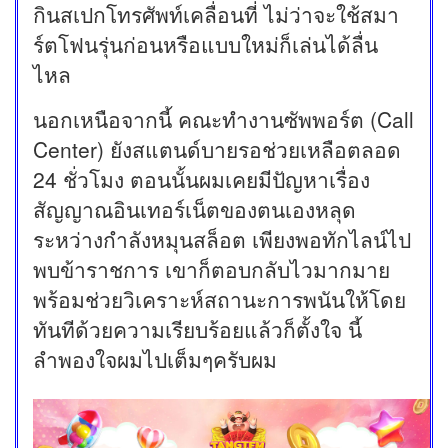
กินสเปกโทรศัพท์เคลื่อนที่ ไม่ว่าจะใช้สมา
ร์ตโฟนรุ่นก่อนหรือแบบใหม่ก็เล่นได้ลื่น
ไหล
นอกเหนือจากนี้ คณะทำงานซัพพอร์ต (Call
Center) ยังสแตนด์บายรอช่วยเหลือตลอด
24 ชั่วโมง ตอนนั้นผมเคยมีปัญหาเรื่อง
สัญญาณอินเทอร์เน็ตของตนเองหลุด
ระหว่างกำลังหมุนสล็อต เพียงพอทักไลน์ไป
พบข้าราชการ เขาก็ตอบกลับไวมากมาย
พร้อมช่วยวิเคราะห์สถานะการพนันให้โดย
ทันทีด้วยความเรียบร้อยแล้วก็ตั้งใจ นี้
ลำพองใจผมไปเต็มๆครับผม