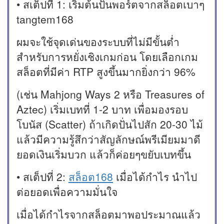
• สเต็ปที่ 1: เริ่มต้นปั้นพอร์ตจากสล็อตเบาๆ
tangtem168
ผมจะใช้จุดเด่นของระบบที่ไม่มีขั้นต่ำ
สำหรับการหยั่งเชิงเกมก่อน โดยเลือกเกม
สล็อตที่มีค่า RTP สูงขึ้นมากยิ่งกว่า 96%
(เช่น Mahjong Ways 2 หรือ Treasures of
Aztec) เริ่มเบทที่ 1-2 บาท เพื่อมองรอบ
โบนัส (Scatter) ถ้าเกิดปั่นไปสัก 20-30 ไม้
แล้วมีความรู้สึกว่าสัญลักษณ์พรีเมียมมาดี
ยอดเงินเริ่มบวก แล้วก็ค่อยๆขยับเบทขึ้น
• สเต็ปที่ 2:
สล็อต168
เมื่อได้กำไร นำไป
ต่อยอดเพื่อความมั่นใจ
เมื่อได้กำไรจากสล็อตมาพอประมาณแล้ว