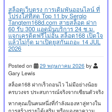
สล็อตเว็บตรง การเดิมพันออนไลน์ ที่
โปร่งใส่ที่สุด Top 11 by Sergio
Tangtem168d.com สายสล็อต ฝาก
60 รับ 300 แอดมินบริการ 24 ช.ม.
แจกเครดิตฟรีไม่อั้น สล็อต168 เปิดใจ
แล้วไม่กู้ด มาเปิดยูสกันเถอะ 14 JUL
2026
Posted on
29 พฤษภาคม 2026
by
Gary Lewis
สล็อต168 ฝากเร็วถอนไว ไม่มีอย่างน้อย
ครบวงจร ประสบการณ์จริงจากเซียนตัวจริง
หากคุณเป็นคนหนึ่งที่กำลังมองหาลู่ทางใน
การสร้างรายได้เสริม หรือมองหาความ