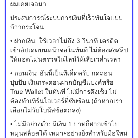
ผมเคยเจอมา
ประสบการณ์ระบบการเงินที่เร็วทันใจแบบ
ก้าวกระโจน
• ฝากเงิน: ใช้เวลาไม่ถึง 3 วินาที เครดิต
เข้าอัปเดตบนหน้าจอในทันที ไม่ต้องส่งสลิป
ให้แอดไม่นตรวจในไลน์ให้เสียเวล่ำเวลา
• ถอนเงิน: อันนี้เป็นทีเด็ดครับ กดถอน
ปุบปับ เงินกระดอนฝากบัญชีแบงค์หรือ
True Wallet ในทันที ไม่มีการดึงเช็ง ไม่
ต้องทำเทิร์นโอเวอร์ที่ซับซ้อน (ถ้าหากเรา
เลือกไม่รับโบนัสข้อตกลง)
• ไม่มีอย่างต่ำ: มีเงิน 1 บาทก็ฝากเข้าไป
หมุนสล็อตได้ เหมาะอย่างยิ่งสำหรับมือใหม่