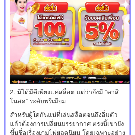
2. มิได้มีดีเพียงแค่สล็อต แต่ว่ายังมี “คาสิ
โนสด” ระดับพรีเมียม
สำหรับผู้ใดกันแน่ที่เล่นสล็อตจนถึงอิ่มตัว
แล้วต้องการเปลี่ยนบรรยากาศ ตรงนี้เขายัง
ขึ้นชื่อเรื่องเกมไพ่ยอดนิยม โดยเฉพาะอย่าง