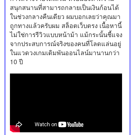
สนุกสนานที่สามารถกลายเป็นเงินก้อนได้
ในช่วงกลางคืนเดียว ผมบอกเลยว่าคุณมา
ถูกทางแล้วครับผม สล็อตเว็บตรง เนื้อหานี้
ไม่ใช่การรีวิวแบบหน้าม้า แม้กระนั้นชี้แจง
จากประสบการณ์จริงของคนที่โลดแล่นอยู่
ในแวดวงเกมเดิมพันออนไลน์มานานกว่า
10 ปี