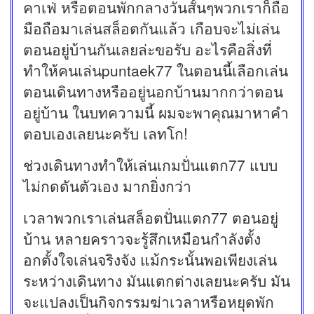
คาเฟ่ หรือตอนพักกลางวันสั้นๆพวกเราก็ถือ
มือถือมาเล่นสล็อตกันแล้ว เกือบจะไม่เล่น
ตอนอยู่บ้านกันเลยล่ะขอรับ อะไรคือสิ่งที่
ทำให้คนเล่นpuntaek77 ในตอนนี้เลือกเล่น
ตอนเดินทางหรืออยู่นอกบ้านมากกว่าตอน
อยู่บ้าน ในบทความนี้ ผมจะพาคุณมาหาคำ
ตอบเองเลยนะครับ เลทโก!
ช่วงเดินทางทำให้เล่นเกมปั่นแตก77 แบบ
ไม่กดดันตัวเอง มากยิ่งกว่า
เวลาพวกเราเล่นสล็อตปั่นแตก77 ตอนอยู่
บ้าน หลายคราวจะรู้สึกเหมือนกำลังตั้ง
อกตั้งใจเล่นจริงจัง แม้กระนั้นพอเพียงเล่น
ระหว่างเดินทาง มันแตกต่างเลยนะครับ มัน
จะแปลงเป็นกิจกรรมฆ่าเวลาหรือหยุดพัก