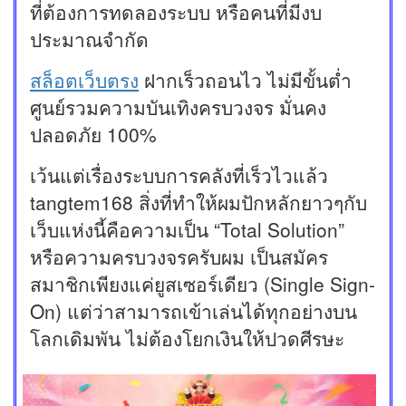
ที่ต้องการทดลองระบบ หรือคนที่มีงบ
ประมาณจำกัด
สล็อตเว็บตรง
ฝากเร็วถอนไว ไม่มีขั้นต่ำ
ศูนย์รวมความบันเทิงครบวงจร มั่นคง
ปลอดภัย 100%
เว้นแต่เรื่องระบบการคลังที่เร็วไวแล้ว
tangtem168 สิ่งที่ทำให้ผมปักหลักยาวๆกับ
เว็บแห่งนี้คือความเป็น “Total Solution”
หรือความครบวงจรครับผม เป็นสมัคร
สมาชิกเพียงแค่ยูสเซอร์เดียว (Single Sign-
On) แต่ว่าสามารถเข้าเล่นได้ทุกอย่างบน
โลกเดิมพัน ไม่ต้องโยกเงินให้ปวดศีรษะ