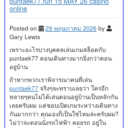
puntaek77.fun 15 MAY 26 casino
online
Posted on
29 พฤษภาคม 2026
by
Gary Lewis
เพราะอะไรบางบุคคลเล่นเกมสล็อตกับ
puntaek77 ตอนเดินทางมากยิ่งกว่าตอน
อยู่บ้าน
ถ้าหากพวกเราพิจารณาคนที่เล่น
puntaek77
จริงๆจะทราบเลยว่า ใครอีก
หลายๆคนไม่ได้เล่นตอนอยู่บ้านเป็นหลักกัน
เลยครับผม แต่ชอบเปิดเกมระหว่างเดินทาง
กันมากกว่า คุณเองก็เป็นใช่ไหมล่ะครับผม?
ไม่ว่าจะตอนนั่งรถไฟฟ้า คอยรถ อยู่ใน