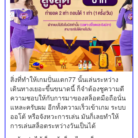
สิ่งที่ทำให้เกมปั่นแตก77 นั้นเล่นระหว่าง
เดินทางเยอะขึ้นขนาดนี้ ก็จำต้องชูความดี
ความชอบให้กับการมาของสล็อตมือถือนั่น
แหละครับผม อีกทั้งความเร็วเข้าเกม ระบบ
ออโต้ หรือจังหวะการเล่น มันก็เลยทำให้
การเล่นสล็อตระหว่างวันเป็นได้