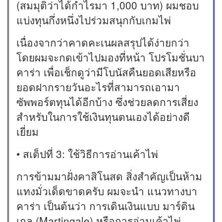
(สมมุติว่าได้กำไรมา 1,000 บาท) ผมชอบ
แบ่งทุนกึ่งหนึ่งไปร่วมสนุกกับเกมไพ่
เนื่องจากว่าคาดคะเนผลสรุปได้ง่ายกว่า
โดยผมจะกดเข้าไปมองที่หน้า โปรโมชั่นบา
คาร่า เพื่อเช็กดูว่ามีโบนัสคืนยอดเสียหรือ
ยอดฝากรายวันอะไรที่สามารถเอามา
ซัพพอร์ตทุนได้อีกบ้าง ซึ่งช่วยลดการเสี่ยง
สำหรับในการใช้เงินทุนตนเองได้อย่างดี
เยี่ยม
• สเต็ปที่ 3: ใช้วิธีการอ่านเค้าไพ่
การข้ามมาฝั่งคาสิโนสด สิ่งสำคัญเป็นห้าม
แทงมั่วเด็ดขาดครับ ผมจะนำ แนวทางบา
คาร่า เป็นต้นว่า การเดินเงินแบบ มาร์ติน
เกล (Martingale) หรือการอ่านเค้าไพ่