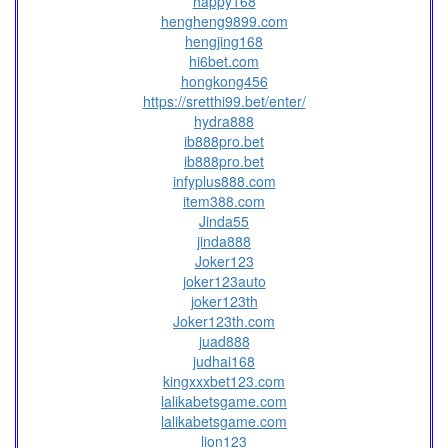
happy168
hengheng9899.com
hengjing168
hi6bet.com
hongkong456
https://sretthi99.bet/enter/
hydra888
ib888pro.bet
ib888pro.bet
infyplus888.com
item388.com
Jinda55
jinda888
Joker123
joker123auto
joker123th
Joker123th.com
juad888
judhai168
kingxxxbet123.com
lalikabetsgame.com
lalikabetsgame.com
lion123