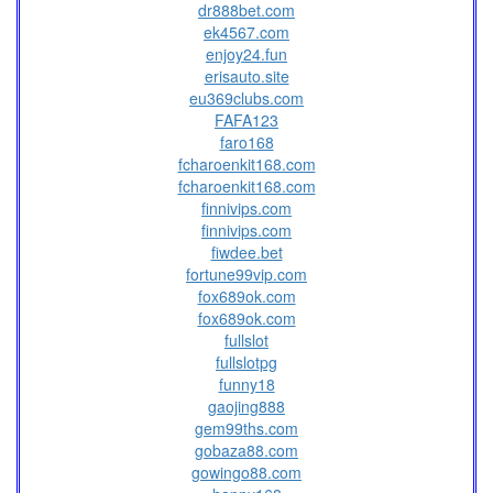
dr888bet.com
ek4567.com
enjoy24.fun
erisauto.site
eu369clubs.com
FAFA123
faro168
fcharoenkit168.com
fcharoenkit168.com
finnivips.com
finnivips.com
fiwdee.bet
fortune99vip.com
fox689ok.com
fox689ok.com
fullslot
fullslotpg
funny18
gaojing888
gem99ths.com
gobaza88.com
gowingo88.com