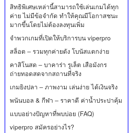
สิทธิพิเศษเหล่านี้สามารถใช้เล่นเกมได้ทุก
ค่าย ไม่มีข้อจำกัด ทำให้คุณมีโอกาสชนะ
มากขึ้นโดยไม่ต้องลงทุนเพิ่ม
จำพวกเกมที่เปิดให้บริการบน viperpro
สล็อต – รวมทุกค่ายดัง โบนัสแตกง่าย
คาสิโนสด – บาคาร่า รูเล็ต เสือมังกร
ถ่ายทอดสดจากสถานที่จริง
เกมยิงปลา – ภาพงาม เล่นง่าย ได้เงินจริง
พนันบอล & กีฬา – ราคาดี ค่าน้ำประปาคุ้ม
แบบอย่างปัญหาที่พบบ่อย (FAQ)
viperpro สมัครอย่างไร?