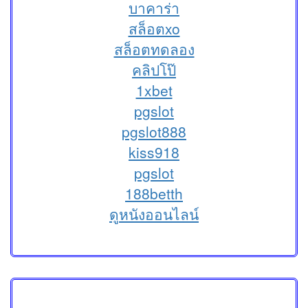
บาคาร่า
สล็อตxo
สล็อตทดลอง
คลิปโป๊
1xbet
pgslot
pgslot888
kiss918
pgslot
188betth
ดูหนังออนไลน์