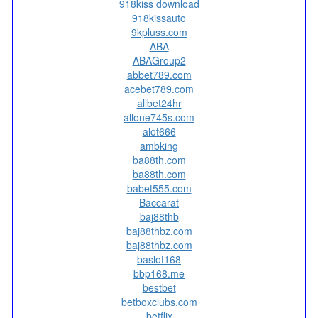
918kiss download
918kissauto
9kpluss.com
ABA
ABAGroup2
abbet789.com
acebet789.com
allbet24hr
allone745s.com
alot666
ambking
ba88th.com
ba88th.com
babet555.com
Baccarat
baj88thb
baj88thbz.com
baj88thbz.com
baslot168
bbp168.me
bestbet
betboxclubs.com
betflix