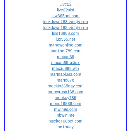
Live22
live22slot
lnw365bet.com
lockdown168 เข้าสู่ระบบ
lockdown168 เข้าสู่ระบบ
luis16888.com
lux555.net
m4newonline.com
mac1bet789.com
macau69
macau69 สมัคร
macau888.win
marinapluss.com
mario678
meekin365day.com
mercyrosa168.com
monkey789
mono16888.com
mwin9s.com
nbwin.me
niseko168bet.com
no1huay