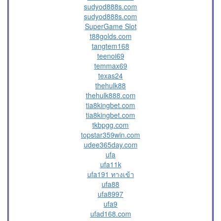
sudyod888s.com
sudyod888s.com
SuperGame Slot
t88golds.com
tangtem168
teenoi69
temmax69
texas24
thehulk88
thehulk888.com
tia8kingbet.com
tia8kingbet.com
tkbpgg.com
topstar359win.com
udee365day.com
ufa
ufa11k
ufa191 ทางเข้า
ufa88
ufa8997
ufa9
ufad168.com