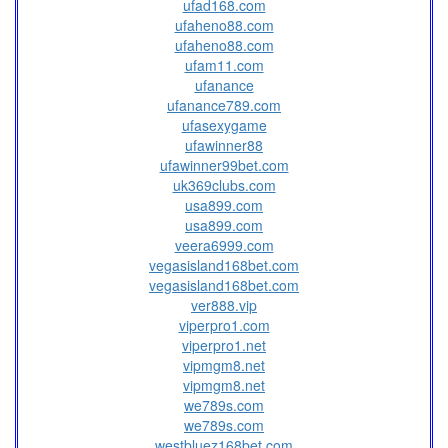
ufad168.com
ufaheno88.com
ufaheno88.com
ufam11.com
ufanance
ufanance789.com
ufasexygame
ufawinner88
ufawinner99bet.com
uk369clubs.com
usa899.com
usa899.com
veera6999.com
vegasisland168bet.com
vegasisland168bet.com
ver888.vip
viperpro1.com
viperpro1.net
vipmgm8.net
vipmgm8.net
we789s.com
we789s.com
westbluez168bet.com