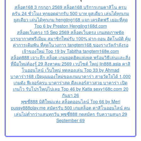
สล็อต168 3 กรกฎา 2569 สล็อต168 บริการเกมคาสิโน ครบ
ครัน 24 ชั่วโมง ทุกยอดฝากรับ 500 บาท ยูสเดียว เล่นได้ทุกเกม
ยูสเดียว เล่นได้ทุกเกม hengjing168 แจก เครดิตฟรี เยอะที่สุด
Top 6 by Preston Hengjing168d.com
สล็อตเว็บตรง 15 Sep 2569 สล็อตเว็บตรง เกมสดภาพชัด
บรรยากาศพรีเมียม สมาชิกใหม่รับ 100% ฝาก-ถอน อัตโนมัติ คุ้ม
ค่าการเดิมพัน ที่สุดในวงการ tangtem168 ของรางวัลกำลังรอ
เจ้าของใหม่ Top 19 by Tabitha tangtem168e.com
สล็อต888 เจาะลึก สล็อต เกมยอดฮิตแห่งยุค พร้อมวิธีเล่นและสิ่ง
ที่มือใหม่ต้องรู้ 29 สิงหาคม 2569 เวปไซต์ ใหญ่ jin888.asia คาสิ
โนออนไลน์ เว็บใหญ่ ทดลองเล่น Top 33 by Ahmad
บาคาร่า168 เปิดมุมมองใหม่ของเกมบาคาร่า สายวัดใจได้ 1,000
เกมดัง ฟีเจอร์ครบ บาคาร่าสด ดีลเลอร์สาวสวย บาคาร่า เปิด
เกมไว รับโปรใหญ่ไปเลย Top 46 by Katia sexy168c.com 20
กันยา 26
พุซซี่888 มิติใหม่แห่ง สล็อตออนไลน์ Top 66 by Meri
pussy888play.me สมัครรับ 500 เกมสล็อต คาสิโนออนไลน์ คน
เล่นไม่ต่ำกว่าแสนทุกวัน พุซซี่888 กดสมัคร รับความสนุก 29
September 69