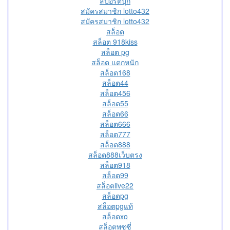
สปอร์ตบุ๊ก
สมัครสมาชิก lotto432
สมัครสมาชิก lotto432
สล็อต
สล็อต 918kiss
สล็อต pg
สล็อต แตกหนัก
สล็อต168
สล็อต44
สล็อต456
สล็อต55
สล็อต66
สล็อต666
สล็อต777
สล็อต888
สล็อต888เว็บตรง
สล็อต918
สล็อต99
สล็อตlive22
สล็อตpg
สล็อตpgแท้
สล็อตxo
สล็อตพุซซี่