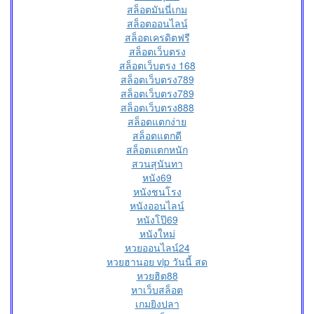
สล็อตมันนี่เกม
สล็อตออนไลน์
สล็อตเครดิตฟรี
สล็อตเว็บตรง
สล็อตเว็บตรง 168
สล็อตเว็บตรง789
สล็อตเว็บตรง789
สล็อตเว็บตรง888
สล็อตแตกง่าย
สล็อตแตกดี
สล็อตแตกหนัก
สวนสุนันทา
หนัง69
หนังชนโรง
หนังออนไลน์
หนังโป๊69
หนังใหม่
หวยออนไลน์24
หวยฮานอย vip วันนี้ สด
หวยฮิต88
หาเว็บสล็อต
เกมยิงปลา