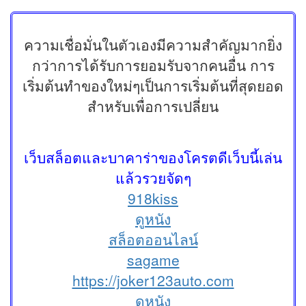
ความเชื่อมั่นในตัวเองมีความสำคัญมากยิ่ง
กว่าการได้รับการยอมรับจากคนอื่น การ
เริ่มต้นทำของใหม่ๆเป็นการเริ่มต้นที่สุดยอด
สำหรับเพื่อการเปลี่ยน
เว็บสล็อตและบาคาร่าของโครตดีเว็บนี้เล่น
แล้วรวยจัดๆ
918kiss
ดูหนัง
สล็อตออนไลน์
sagame
https://joker123auto.com
ดูหนัง