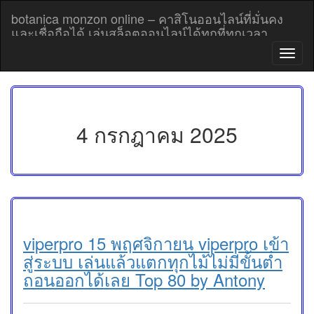
Skip
botanica monzon online – คาสิโนออนไลน์ที่มั่นคง
to
และเชื่อถือได้ เล่นสล็อตออนไลน์ได้ทุกที่ทุกเวลา
content
T
o
g
g
l
e
4 กรกฎาคม 2025
n
a
v
i
g
a
t
i
viperpro 15 พฤศจิกายน viperpro เข้า
o
สู่ระบบ เล่นแล้วแตกทุกไม้ไม่มีขั้นต่ำ
n
ถอนออกได้เลย Top 80 by Antony