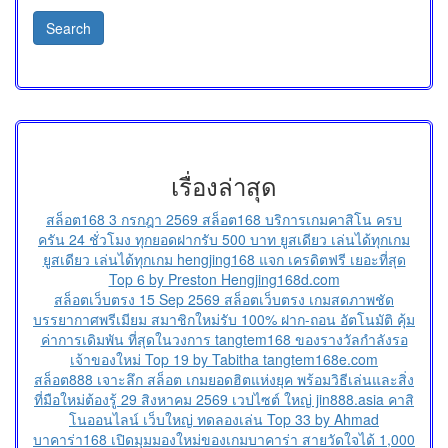
เรื่องล่าสุด
สล็อต168 3 กรกฎา 2569 สล็อต168 บริการเกมคาสิโน ครบ
ครัน 24 ชั่วโมง ทุกยอดฝากรับ 500 บาท ยูสเดียว เล่นได้ทุกเกม
ยูสเดียว เล่นได้ทุกเกม hengjing168 แจก เครดิตฟรี เยอะที่สุด
Top 6 by Preston Hengjing168d.com
สล็อตเว็บตรง 15 Sep 2569 สล็อตเว็บตรง เกมสดภาพชัด
บรรยากาศพรีเมียม สมาชิกใหม่รับ 100% ฝาก-ถอน อัตโนมัติ คุ้ม
ค่าการเดิมพัน ที่สุดในวงการ tangtem168 ของรางวัลกำลังรอ
เจ้าของใหม่ Top 19 by Tabitha tangtem168e.com
สล็อต888 เจาะลึก สล็อต เกมยอดฮิตแห่งยุค พร้อมวิธีเล่นและสิ่ง
ที่มือใหม่ต้องรู้ 29 สิงหาคม 2569 เวปไซต์ ใหญ่ jin888.asia คาสิ
โนออนไลน์ เว็บใหญ่ ทดลองเล่น Top 33 by Ahmad
บาคาร่า168 เปิดมุมมองใหม่ของเกมบาคาร่า สายวัดใจได้ 1,000