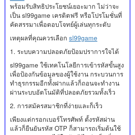
พร้อมรับสิทธิประโยชน์เยอะมาก ไม่ว่าจะ
เป็น sl99game เครดิตฟรี หรือโปรโมชั่นที่
คัดสรรมาเพื่อตอบโจทย์ผู้เล่นทุกระดับ
เหตุผลที่คุณควรเลือก
sl99game
1. ระบบความปลอดภัยป้อมปราการใจได้
sl99game ใช้เทคโนโลยีการเข้ารหัสขั้นสูง
เพื่อป้องกันข้อมูลของผู้ใช้งาน กระบวนการ
ทำธุรกรรมอีกทั้งฝากแล้วก็ถอนจะทำงาน
ผ่านระบบอัตโนมัติที่ปลอดภัยรวมทั้งเร็ว
2. การสมัครสมาชิกที่ง่ายและก็เร็ว
เพียงแต่กรอกเบอร์โทรศัพท์ ตั้งรหัสผ่าน
แล้วก็ยืนยันรหัส OTP ก็สามารถเริ่มต้นใช้