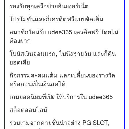
รองรับทุกเครือข่ายอินเทอร์เน็ต
โปรโมชั่นและก็เครดิตฟรีแบบจัดเต็ม
สมาชิกใหม่รับ udee365 เครดิตฟรี โดยไม่
ต้องฝาก
โบนัสเงินออมแรก, โบนัสรายวัน และก็คืน
ยอดเสีย
กิจกรรมสะสมแต้ม แลกเปลี่ยนของรางวัล
หรือถอนเป็นเงินสดได้
เกมยอดนิยมที่เปิดให้บริการใน udee365
สล็อตออนไลน์
รวมเกมจากค่ายชั้นนำอย่าง PG SLOT,