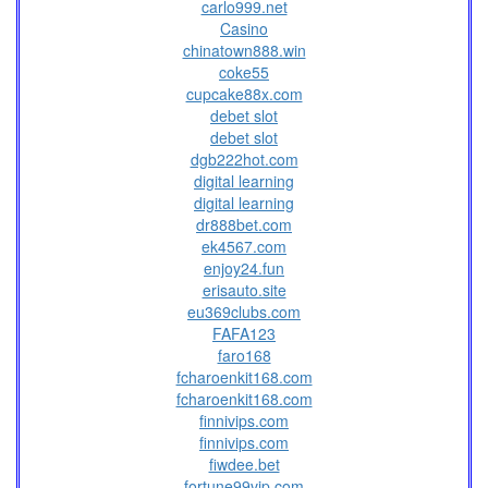
carlo999.net
Casino
chinatown888.win
coke55
cupcake88x.com
debet slot
debet slot
dgb222hot.com
digital learning
digital learning
dr888bet.com
ek4567.com
enjoy24.fun
erisauto.site
eu369clubs.com
FAFA123
faro168
fcharoenkit168.com
fcharoenkit168.com
finnivips.com
finnivips.com
fiwdee.bet
fortune99vip.com