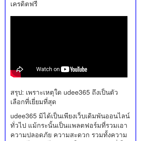
เครดิตฟรี
สรุป: เพราะเหตุใด udee365 ถึงเป็นตัว
เลือกที่เยี่ยมที่สุด
udee365 มิได้เป็นเพียงเว็บเดิมพันออนไลน์
ทั่วไป แม้กระนั้นเป็นแพลตฟอร์มที่รวมเอา
ความปลอดภัย ความสะดวก รวมทั้งความ