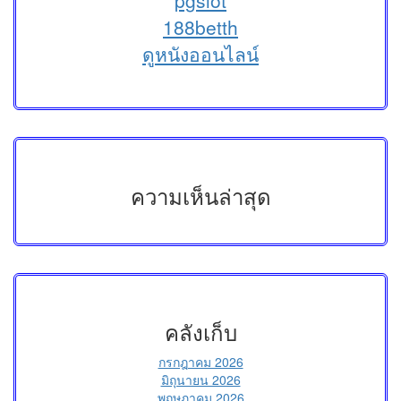
188betth
ดูหนังออนไลน์
ความเห็นล่าสุด
คลังเก็บ
กรกฎาคม 2026
มิถุนายน 2026
พฤษภาคม 2026