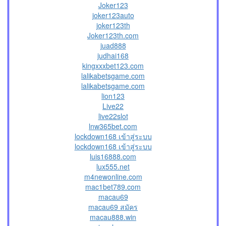
Joker123
joker123auto
joker123th
Joker123th.com
juad888
judhai168
kingxxxbet123.com
lalikabetsgame.com
lalikabetsgame.com
lion123
Live22
live22slot
lnw365bet.com
lockdown168 เข้าสู่ระบบ
lockdown168 เข้าสู่ระบบ
luis16888.com
lux555.net
m4newonline.com
mac1bet789.com
macau69
macau69 สมัคร
macau888.win