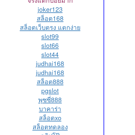
จริงแตกบ่อยมาก
joker123
สล็อต168
สล็อตเว็บตรง แตกง่าย
slot99
slot66
slot44
judhai168
judhai168
สล็อต888
pgslot
พุซซี่888
บาคาร่า
สล็อตxo
สล็อตทดลอง