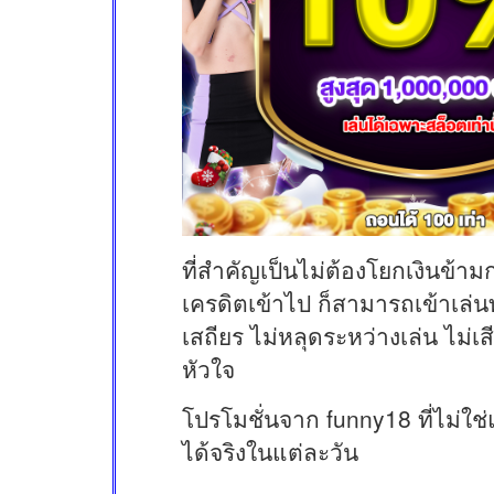
ที่สำคัญเป็นไม่ต้องโยกเงินข้ามก
เครดิตเข้าไป ก็สามารถเข้าเล่น
เสถียร ไม่หลุดระหว่างเล่น ไม่
หัวใจ
โปรโมชั่นจาก funny18 ที่ไม่ใช่แค
ได้จริงในแต่ละวัน