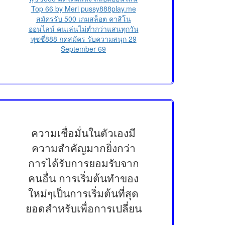
Top 66 by Meri pussy888play.me
สมัครรับ 500 เกมสล็อต คาสิโน
ออนไลน์ คนเล่นไม่ต่ำกว่าแสนทุกวัน
พุซซี่888 กดสมัคร รับความสนุก 29
September 69
ความเชื่อมั่นในตัวเองมี
ความสำคัญมากยิ่งกว่า
การได้รับการยอมรับจาก
คนอื่น การเริ่มต้นทำของ
ใหม่ๆเป็นการเริ่มต้นที่สุด
ยอดสำหรับเพื่อการเปลี่ยน