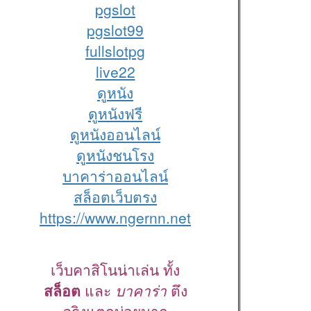
pgslot
pgslot99
fullslotpg
live22
ดูหนัง
ดูหนังฟรี
ดูหนังออนไลน์
ดูหนังชนโรง
บาคาร่าออนไลน์
สล็อตเว็บตรง
https://www.ngernn.net
เว็บคาสิโนน่าเล่น ทั้ง
สล็อต
และ
บาคาร่า
ตึง