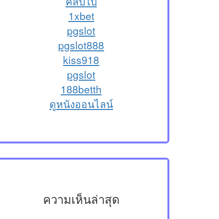
คลิปโป๊
1xbet
pgslot
pgslot888
kiss918
pgslot
188betth
ดูหนังออนไลน์
ความเห็นล่าสุด