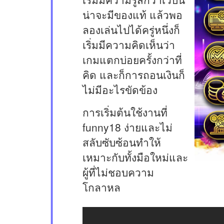
น่าจะมีของแท้ แล้วพอ
ลองเล่นไปได้ครู่หนึ่งก็
เริ่มมีความคิดเห็นว่า
เกมแตกบ่อยครั้งกว่าที่
คิด และก็การถอนเงินก็
ไม่มีอะไรขัดข้อง
การเริ่มต้นใช้งานที่
funny18 ง่ายและไม่
สลับซับซ้อนทำให้
เหมาะกับทั้งมือใหม่และ
ผู้ที่ไม่ชอบความ
โกลาหล