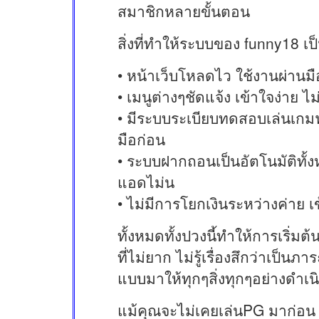
สมาชิกหลายขั้นตอน
สิ่งที่ทำให้ระบบของ funny18 เป็
• หน้าเว็บโหลดไว ใช้งานผ่านมือถ
• เมนูต่างๆชัดแจ้ง เข้าใจง่าย ไม่
• มีระบบระเบียบทดสอบเล่นเกมฟรี
มือก่อน
• ระบบฝากถอนเป็นอัตโนมัติทั้งห
แอดไม่น
• ไม่มีการโยกเงินระหว่างค่าย 
ทั้งหมดทั้งปวงนี้ทำให้การเริ่มต
ที่ไม่ยาก ไม่รู้เรื่องสึกว่าเป็นภ
แบบมาให้ทุกๆสิ่งทุกๆอย่างดำเน
แม้คุณจะไม่เคยเล่นPG มาก่อน 