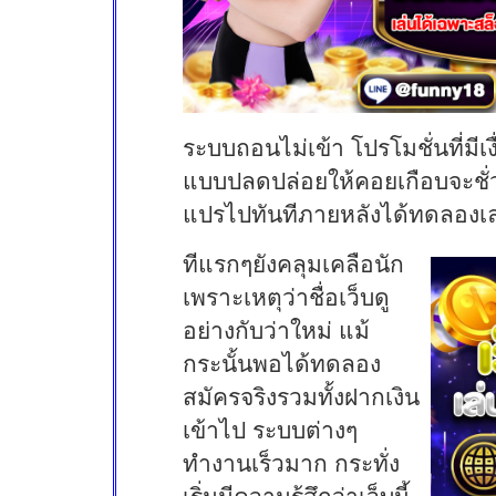
ระบบถอนไม่เข้า โปรโมชั่นที่มี
แบบปลดปล่อยให้คอยเกือบจะชั่วโ
แปรไปทันทีภายหลังได้ทดลองเล
ทีแรกๆยังคลุมเคลือนัก
เพราะเหตุว่าชื่อเว็บดู
อย่างกับว่าใหม่ แม้
กระนั้นพอได้ทดลอง
สมัครจริงรวมทั้งฝากเงิน
เข้าไป ระบบต่างๆ
ทำงานเร็วมาก กระทั่ง
เริ่มมีความรู้สึกว่าเว็บนี้