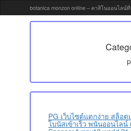
Skip
botanica monzon online – คาสิโนออนไลน์ที่มั
to
content
Catego
p
PG เว็บไซต์แตกง่าย สล็อตเล
โบนัสเข้าเร็ว พนันออนไลน์ 