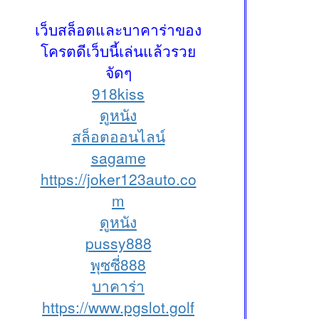
เว็บสล็อตและบาคาร่าของ
โครตดีเว็บนี้เล่นแล้วรวย
จัดๆ
918kiss
ดูหนัง
สล็อตออนไลน์
sagame
https://joker123auto.co
m
ดูหนัง
pussy888
พุซซี่888
บาคาร่า
https://www.pgslot.golf