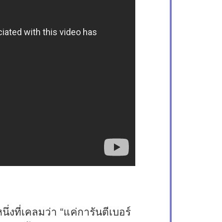
่งที่เคลมว่า “แค่การันตีเบอร์