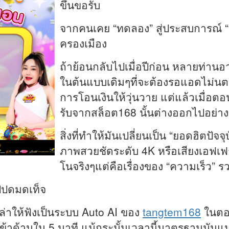
ขึ้นขอรับ
จากคนเคย “ทดลอง” สู่ประสบการณ์ “เ
ครองเมือง
ถ้าย้อนกลับไปเมื่อปีก่อน หลายท่านอ
ในต้นแบบเดิมๆที่จะต้องรอแอดไม่นตอ
การโอนเงินให้วุ่นวาย แต่แล้วเมื่อต
รับจากสล็อต168 นั้นต่างออกไปอย่างส
สิ่งที่ทำให้มันเปลี่ยนเป็น “ยอดฮิตปัจจุ
ภาพสวยชัดระดับ 4K หรือเสียงเอฟเฟกต์
โนจริงๆแต่คือเรื่องของ “ความเร็ว” ร
ป้ปดมดเท็จ
รเล่าให้ฟังเป็นระบบ Auto AI ของ
tangtem168
ในตอน
ินเข้าด้านใน 5 นาที แม้กระนั้นเวลานี้มาตรฐานมัน