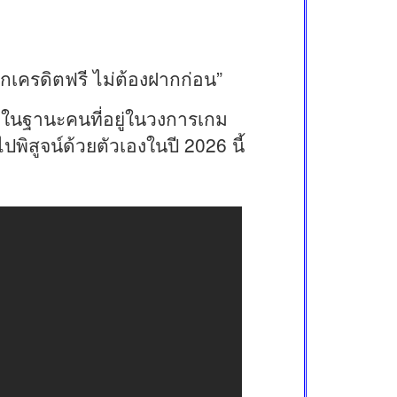
กเครดิตฟรี ไม่ต้องฝากก่อน”
 ในฐานะคนที่อยู่ในวงการเกม
สูจน์ด้วยตัวเองในปี 2026 นี้