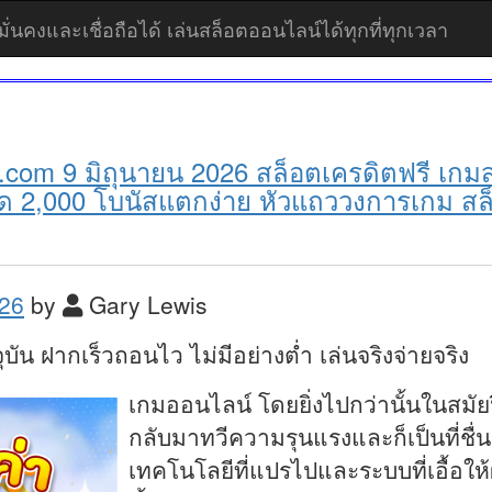
่นคงและเชื่อถือได้ เล่นสล็อตออนไลน์ได้ทุกที่ทุกเวลา
com 9 มิถุนายน 2026 สล็อตเครดิตฟรี เกม
ุด 2,000 โบนัสแตกง่าย หัวแถววงการเกม สล
26
by
Gary Lewis
บัน ฝากเร็วถอนไว ไม่มีอย่างต่ำ เล่นจริงจ่ายจริง
เกมออนไลน์ โดยยิ่งไปกว่านั้นในสมัย
กลับมาทวีความรุนแรงและก็เป็นที่ชื่น
เทคโนโลยีที่แปรไปและระบบที่เอื้อให้ผู