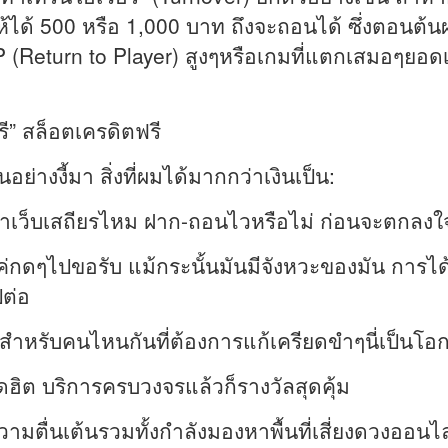
ด้ 500 หรือ 1,000 บาท ถึงจะถอนได้ ซึ่งตอนต้นผม
TP (Return to Player) สูงๆหรือเกมที่แตกเสมอๆยอ
ฟรี” สล็อตเครดิตฟรี
ย่างงี้มา สิ่งที่ผมได้มากกว่าเงินเป็น:
่าเว็บเสถียรไหม ฝาก-ถอนไวหรือไม่ ก่อนจะตกลงใจ
แค่กดๆไปขอรับ แม้กระนั้นมันมีจังหวะของมัน การได้
ต่อ
ง: สำหรับคนไหนกันที่ต้องการแก้เครียดขำๆนี่เป็นโอก
ุดฮิต บริการครบวงจรแล้วก็รางวัลสุดคุ้ม
ามตื่นเต้นรวมทั้งกำลังมองหาพื้นที่เสี่ยงดวงออนไลน