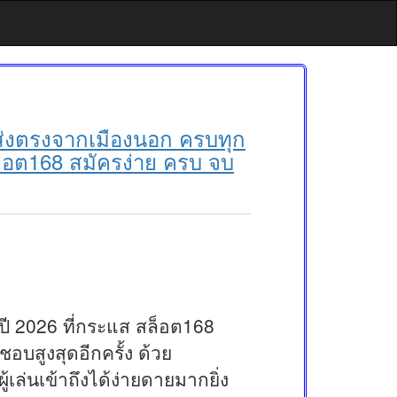
ส่งตรงจากเมืองนอก ครบทุก
็อต168 สมัครง่าย ครบ จบ
ปี 2026 ที่กระแส สล็อต168
ชอบสูงสุดอีกครั้ง ด้วย
้เล่นเข้าถึงได้ง่ายดายมากยิ่ง