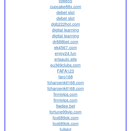
coke55
cupcake88x.com
debet slot
debet slot
dgb222hot.com
digital learning
digital learning
dr888bet.com
ek4567.com
enjoy24.fun
erisauto.site
eu369clubs.com
FAFA123
faro168
fcharoenkit168.com
fcharoenkit168.com
finnivips.com
finnivips.com
fiwdee.bet
fortune99vip.com
fox689ok.com
fox689ok.com
fullslot