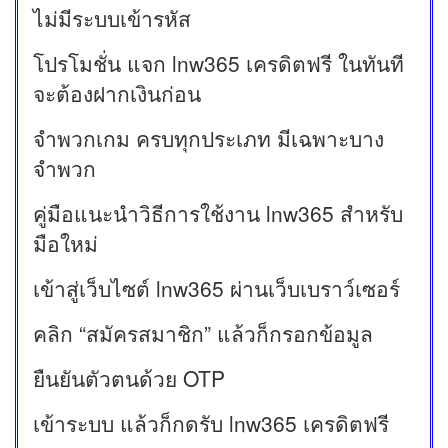
ไม่มีระบบเข้ารหัส
โปรโมชั่น แจก lnw365 เครดิตฟรี ในทันที
จะต้องฝากเงินก่อน
จำพวกเกม ครบทุกประเภท มีเฉพาะบาง
จำพวก
คู่มือแนะนำวิธีการใช้งาน lnw365 สำหรับ
มือใหม่
เข้าสู่เว็บไซต์ lnw365 ผ่านเว็บเบราว์เซอร์
คลิก “สมัครสมาชิก” แล้วก็กรอกข้อมูล
ยืนยันตัวตนด้วย OTP
เข้าระบบ แล้วก็กดรับ lnw365 เครดิตฟรี