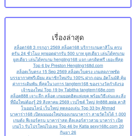
เรื่องล่าสุด
สล็อต168 3 กรกฎา 2569 สล็อต168 บริการเกมคาสิโน ครบ
ครัน 24 ชั่วโมง ทุกยอดฝากรับ 500 บาท ยูสเดียว เล่นได้ทุกเกม
ยูสเดียว เล่นได้ทุกเกม hengjing168 แจก เครดิตฟรี เยอะที่สุด
Top 6 by Preston Hengjing168d.com
สล็อตเว็บตรง 15 Sep 2569 สล็อตเว็บตรง เกมสดภาพชัด
บรรยากาศพรีเมียม สมาชิกใหม่รับ 100% ฝาก-ถอน อัตโนมัติ คุ้ม
ค่าการเดิมพัน ที่สุดในวงการ tangtem168 ของรางวัลกำลังรอ
เจ้าของใหม่ Top 19 by Tabitha tangtem168e.com
สล็อต888 เจาะลึก สล็อต เกมยอดฮิตแห่งยุค พร้อมวิธีเล่นและสิ่ง
ที่มือใหม่ต้องรู้ 29 สิงหาคม 2569 เวปไซต์ ใหญ่ jin888.asia คาสิ
โนออนไลน์ เว็บใหญ่ ทดลองเล่น Top 33 by Ahmad
บาคาร่า168 เปิดมุมมองใหม่ของเกมบาคาร่า สายวัดใจได้ 1,000
เกมดัง ฟีเจอร์ครบ บาคาร่าสด ดีลเลอร์สาวสวย บาคาร่า เปิด
เกมไว รับโปรใหญ่ไปเลย Top 46 by Katia sexy168c.com 20
กันยา 26