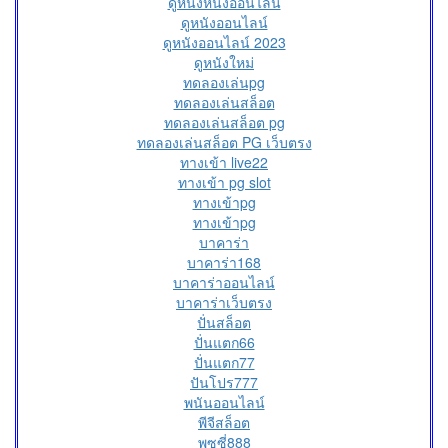
ดูหนังหนังออนไลน์
ดูหนังออนไลน์
ดูหนังออนไลน์ 2023
ดูหนังใหม่
ทดลองเล่นpg
ทดลองเล่นสล็อต
ทดลองเล่นสล็อต pg
ทดลองเล่นสล็อต PG เว็บตรง
ทางเข้า live22
ทางเข้า pg slot
ทางเข้าpg
ทางเข้าpg
บาคาร่า
บาคาร่า168
บาคาร่าออนไลน์
บาคาร่าเว็บตรง
ปั่นสล็อต
ปั่นแตก66
ปั่นแตก77
ปันโปร777
พนันออนไลน์
พีจีสล็อต
พุซซี่888