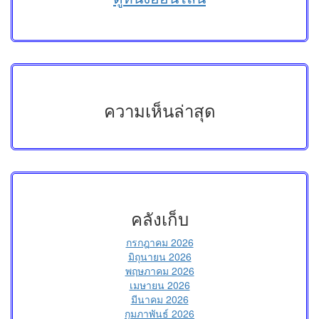
ความเห็นล่าสุด
คลังเก็บ
กรกฎาคม 2026
มิถุนายน 2026
พฤษภาคม 2026
เมษายน 2026
มีนาคม 2026
กุมภาพันธ์ 2026