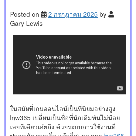
Posted on
2 กรกฎาคม 2025
by
Gary Lewis
ในสมัยที่เกมออนไลน์เป็นที่นิยมอย่างสูง
lnw365 เปลี่ยนเป็นชื่อที่นักเดิมพันไม่น้อย
เลยทีเดียวเอ๋ยถึง ด้วยระบบการใช้งานที่
ปลอดภัย รวดเร็ว แล้วก็สบาย การ
lnw365