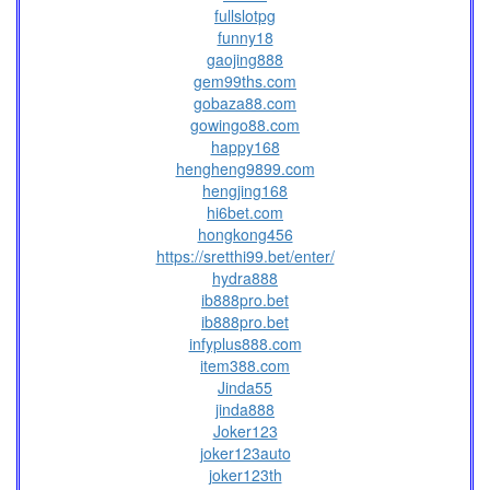
fullslotpg
funny18
gaojing888
gem99ths.com
gobaza88.com
gowingo88.com
happy168
hengheng9899.com
hengjing168
hi6bet.com
hongkong456
https://sretthi99.bet/enter/
hydra888
ib888pro.bet
ib888pro.bet
infyplus888.com
item388.com
Jinda55
jinda888
Joker123
joker123auto
joker123th