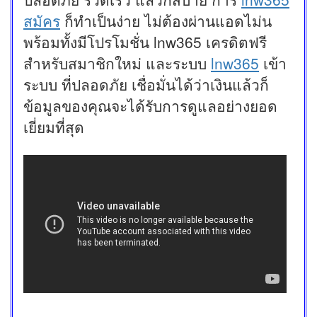
สมัคร
ก็ทำเป็นง่าย ไม่ต้องผ่านแอดไม่น
พร้อมทั้งมีโปรโมชั่น lnw365 เครดิตฟรี
สำหรับสมาชิกใหม่ และระบบ
lnw365
เข้า
ระบบ ที่ปลอดภัย เชื่อมั่นได้ว่าเงินแล้วก็
ข้อมูลของคุณจะได้รับการดูแลอย่างยอด
เยี่ยมที่สุด