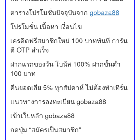
ตารางโปรโมชั่นปัจจุบันจาก
gobaza88
โปรโมชั่น เนื้อหา เงื่อนไข
เครดิตฟรีสมาชิกใหม่ 100 บาททันที การัน
ตี OTP สำเร็จ
ฝากแรกของวัน โบนัส 100% ฝากขั้นต่ำ
100 บาท
คืนยอดเสีย 5% ทุกสัปดาห์ ไม่ต้องทำเทิร์น
แนวทางการลงทะเบียน gobaza88
เข้าเว็บหลัก gobaza88
กดปุ่ม “สมัครเป็นสมาชิก”