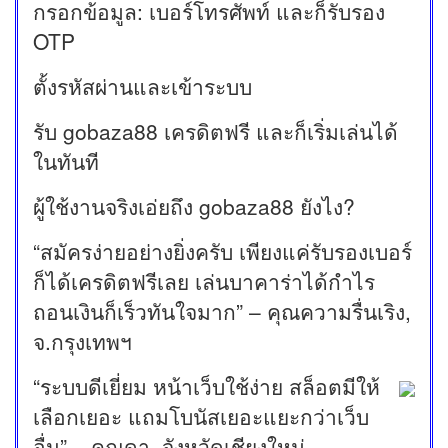
กรอกข้อมูล: เบอร์โทรศัพท์ และก็รับรอง
OTP
ตั้งรหัสผ่านและเข้าระบบ
รับ gobaza88 เครดิตฟรี และก็เริ่มเล่นได้
ในทันที
ผู้ใช้งานจริงเอ่ยถึง gobaza88 ยังไง?
“สมัครง่ายอย่างยิ่งครับ เพียงแค่รับรองเบอร์
ก็ได้เครดิตฟรีเลย เล่นบาคาร่าได้กำไร
ถอนเงินก็เร็วทันใจมาก” – คุณความรื่นเริง,
จ.กรุงเทพฯ
“ระบบดีเยี่ยม หน้าเว็บใช้ง่าย สล็อตมีให้
เลือกเยอะ แถมโบนัสเยอะแยะกว่าเว็บ
อื่น” – คุณดา, จังหวัดเชียงใหม่