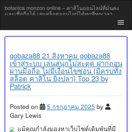
Skip
botanica monzon online – คาสิโนออนไลน์ที่มั่นคง
to
และเชื่อถือได้ เล่นสล็อตออนไลน์ได้ทุกที่ทุกเวลา
content
T
o
g
g
l
e
gobaza88 21 สิงหาคม gobaza88
n
เข้าสู่ระบบ เล่นสนุกไม่สะดุด ฝากถอน
a
ผ่านมือถือ ไม่มีเงื่อนไขซ่อน {มีครบทั้ง
v
สล็อต คาสิโน ยิงปลา} Top 23 by
i
g
Patrick
a
t
i
Posted on
5 กรกฎาคม 2025
by
o
n
Gary Lewis
แม้คุณกำลังมองหาเว็บไซต์เดิมพันที่มี