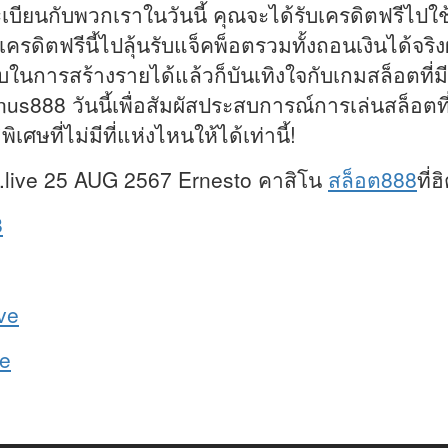
งทะเบียนกับพวกเราในวันนี้ คุณจะได้รับเครดิตฟรีไปใ
ดิตฟรีนี้ไปลุ้นรับแจ็คพ็อตรวมทั้งถอนเงินได้จริ
ในการสร้างรายได้แล้วก็บันเทิงใจกับเกมสล็อตที่มี
nus888 วันนี้เพื่อสัมผัสประสบการณ์การเล่นสล็อตที
เศษที่ไม่มีที่แห่งไหนให้ได้เท่านี้!
.live 25 AUG 2567 Ernesto คาสิโน
สล็อต888
ที่
8
ive
ve