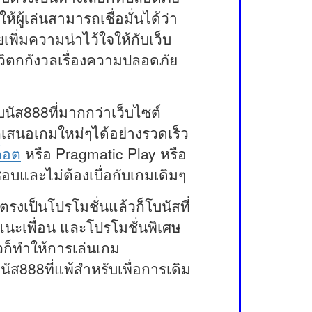
้ผู้เล่นสามารถเชื่อมั่นได้ว่า
ยเพิ่มความน่าไว้ใจให้กับเว็บ
องวิตกกังวลเรื่องความปลอดภัย
ส888ที่มากกว่าเว็บไซต์
ถเสนอเกมใหม่ๆได้อย่างรวดเร็ว
็อต
หรือ Pragmatic Play หรือ
อบและไม่ต้องเบื่อกับเกมเดิมๆ
ตรงเป็นโปรโมชั่นแล้วก็โบนัสที่
้แนะเพื่อน และโปรโมชั่นพิเศษ
้วก็ทำให้การเล่นเกม
โบนัส888ที่แพ้สำหรับเพื่อการเดิม