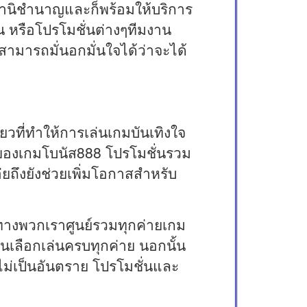
ามชำนิชำนาญและก็พร้อมให้บริการ
น หรือโปรโมชั่นต่างๆทีมงาน
สามารถมั่นอกมั่นใจได้ว่าจะได้
ยวที่ทำให้การเล่นเกมบันเทิงใจ
ยของเกมโบนัส888 โปรโมชั่นรวม
อ่ยถึงยังช่วยเพิ่มโอกาสสำหรับ
ากทางพวกเราศูนย์รวมทุกค่ายเกม
านเลือกเล่นครบทุกค่าย นอกนั้น
งไม่เป็นอันตราย โปรโมชั่นและ