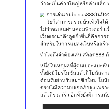
ว่าจะเป็นค่ายใหญ่หรือค่ายเล็ก
การเล่นเกมbonus888ในปัจจุบั
วัยก็สามารถร่วมบันเทิงใจได้
ไม่ว่าจะเล่นผ่านคอมพิวเตอร์ แ
เว็บตรงน่าดึงดูดยิ่งขึ้นก็คือกา
สำหรับในการแปลงเว็บหรือสร้า
ทำไมถึงจำต้องเล่น สล็อต888 กั
หนึ่งในเหตุผลที่ผู้คนเยอะแยะ
ทั้งยังมีโปรโมชั่นแล้วก็โบนัสต่า
ต้อนรับสำหรับสมาชิกใหม่ โบนัส
ตรงยังมีความปลอดภัยสูง เพราะว
แล้วก็รวดเร็ว อีกทั้งยังมีการ