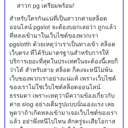
สาวก pg เตรียมพร้อม!
สำหรับใครกันแน่ที่เป็นสาวกค่ายสล็อต
ออนไลน์ pgslot จะต้องบอกเลยว่า ถูกแล้ว
ที่หลงเข้ามาในเว็บไซต์ของพวกเรา
pgslotth ด้วยเหตุว่าเราเป็นทางเข้า สล็อต
เว็บตรง ที่ได้รับมาตรฐานสำหรับการให้
บริการเยอะที่สุดในประเทศในจะต้องนี้เลยก็
ว่าได้ สำหรับสาย สล็อต ก็คงจะหนีไม่พ้น
เว็บของพวกเราอย่างแน่แท้ เพราะเว็บไซต์
ของเราไม่ใช่เว็บไซต์สล็อตออนไลน์
ธรรมดา เพราะเหตุว่ามีความข้องเกี่ยวกับ
ค่าย slog อย่างเต็มรูปแบบนั่นเองแรง เลย
พูดว่าถ้าเกิดหลงเข้ามาเจอเว็บไซต์ของเรา
แล้ว อย่าพึ่งหนีไปไหน สักครู่จะเสียโอกาส