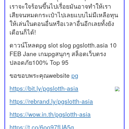
เราจะใจร้อนขึ้นไปเรื่อยมันอาจทำให้เรา
เสียจนหมดกระเป๋าไปเลยแบบไม่มีเหลือทุน
ให้เล่นในตอนอื่นหรือเวลาอื่นอีกเลยทั้งยัง
เดือนก็ได้!
ดาวน์โหลดpg slot slog pgslotth.asia 10
FEB Jane เกมpgสนุกๆ สล็อตเว็บตรง
ปลอดภัย100% Top 95
ขอขอบพระคุณwebsite
pg
https://bit.ly/pgslotth-asia
https://rebrand.ly/pgslotth-asia
https://wow.in.th/pgslotth-asia
https://t.co/6oo97fUA5g