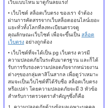
เว็บแบบไหน มาดูกันลยแรง!
• เว็บไซต์ สล็อตเว็บตรง ของเรา จำต้อง
ผ่านการคัดสรรจากเว็บสล็อตออนไลน์เยอะ
แยะทั่วทั้งโลกที่ลงทะเบียนตรวจดู
คุณลักษณะเว็บไซต์ เพื่อจะขึ้นเป็น
สล็อต
เว็บตรง
อย่างถูกต้อง
• เว็บไซต์ที่จะได้เป็น pg เว็บตรง ควรมี
ความปลอดภัยในระดับมาตรฐาน และก็ได้
รับการรับรองความปลอดภัยจากหน่วยงาน
ต่างๆของกลุ่มคาสิโนสากล เพื่อดูว่าเหมาะ
สมจะเป็นเว็บไซต์ที่ได้รับชื่อ สล็อตเว็บตรง
หรือเปล่า โดยความปลอดภัยจะมี 3 หัวข้อ
สำหรับการตรวจตราสำคัญๆซึ่งก็คือ
1. ความปลอดภัยด้านข้อมูลเฉพาะบุคคล